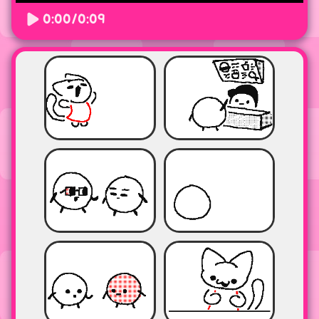
0:00
/
0:09